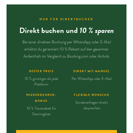
NUR FÜR DIREKTBUCHER
Direkt buchen und
10 % sparen
Bei einer direkten Buchung per WhatsApp oder E-Mail
erhältst du garantiert 10 % Rabatt auf den gesamten
Aufenthalt im Vergleich zu Booking.com oder Airbnb.
BESTER PREIS
DIREKT MIT MANUEL
10 % günstiger als jede
Per WhatsApp oder E-Mail
Plattform
WIEDERKEHRER-
FLEXIBLE WÜNSCHE
BONUS
Sonderanfragen direkt
absprechen
10 % Treuerabatt für
Stammgäste