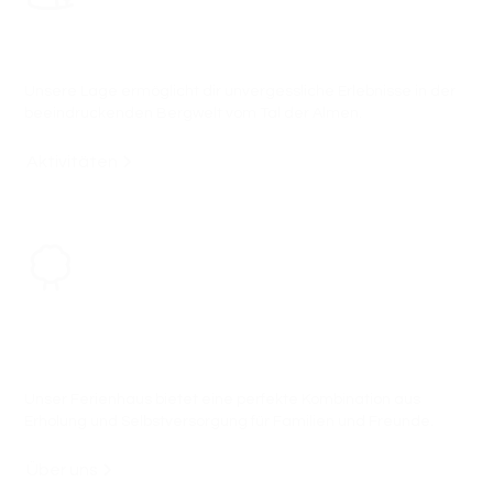
Das Großarltal entdecken.
Unsere Lage ermöglicht dir unvergessliche Erlebnisse in der
beeindruckenden Bergwelt vom Tal der Almen.
Aktivitäten
Komfortable Erschwinglichkeit in der Natur des
Großarltals.
Unser Ferienhaus bietet eine perfekte Kombination aus
Erholung und Selbstversorgung für Familien und Freunde.
Über uns