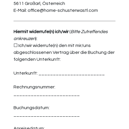
5611 Großarl, Österreich
E-Mail: office@home-schusterwastl.com
Hiermit widerrufe(n) ich/wir
(
Bitte Zutreffendes
ankreuzen
):
☐ Ich/wir widerrufe(n) den mit mir/uns
abgeschlossenen Vertrag über die Buchung der
folgenden Unterkunft:
Unterkunft: _______________________
Rechnungsnummer:
_______________________
Buchungsdatum:
_______________________
Anreisedatum: _______________________