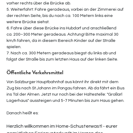
vorher rechts über die Brücke ab.
5. Weiterfahrt: Fahre geradeaus, vorbei an der Zimmerei auf
der rechten Seite, bis du nach ca. 100 Metern links eine
weitere Brücke siehst.
6. Fahre über diese Brücke ins Hubdorf und anschließend
ca. 200–300 Meter geradeaus. Achtung! Bitte maximal 30
km/h fahren, da in diesem Bereich Kinder auf der Straße
spielen.
7. Nach ca. 300 Metern geradeaus biegst du links ab und
folgst der Straße bis zum letzten Haus auf der linken Seite.
Öffentliche Verkehrsmittel
Von Salzburger Hauptbahnhof aus könnt ihr direkt mit dem
Zug bis nach St.Johann im Pongau fahren. Ab da fährt ein Bus
ins Tal der Almen. Jetzt nur noch bei der Haltestelle: "Großarl
Lagerhaus" aussteigen und 5-7 Minuten bis zum Haus gehen.
Danach heißt es:
Herzlich willkommen im Home-Schusterwastl - eurer