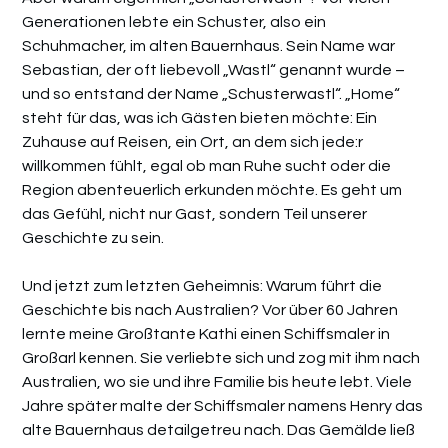
Generationen lebte ein Schuster, also ein
Schuhmacher, im alten Bauernhaus. Sein Name war
Sebastian, der oft liebevoll „Wastl“ genannt wurde –
und so entstand der Name „Schusterwastl“. „Home“
steht für das, was ich Gästen bieten möchte: Ein
Zuhause auf Reisen, ein Ort, an dem sich jede:r
willkommen fühlt, egal ob man Ruhe sucht oder die
Region abenteuerlich erkunden möchte. Es geht um
das Gefühl, nicht nur Gast, sondern Teil unserer
Geschichte zu sein.
Und jetzt zum letzten Geheimnis: Warum führt die
Geschichte bis nach Australien? Vor über 60 Jahren
lernte meine Großtante Kathi einen Schiffsmaler in
Großarl kennen. Sie verliebte sich und zog mit ihm nach
Australien, wo sie und ihre Familie bis heute lebt. Viele
Jahre später malte der Schiffsmaler namens Henry das
alte Bauernhaus detailgetreu nach. Das Gemälde ließ